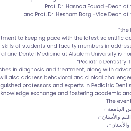
Prof. Dr. Hasnaa Fouad -Dean of 
and Prof. Dr. Hesham Borg -Vice Dean of 
“the 
tment to keeping pace with the latest scientific a
l skills of students and faculty members in addres
ral and Dental Medicine at Alsalam University is hon
“Pediatric Dentistry 
aches in diagnosis and treatment, along with advan
 will also address behavioral and clinical challenge
guished professors and experts in Pediatric Dentist
 knowledge exchange and fostering academic and res
The event
رئيس الجامعة
 الفم والأسنان
م والأسنان