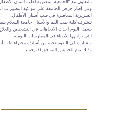
بالتعاون مع “الجمعية المصرية لطب أسنان الاطف”.
وفي إطار حرص الجامعة على مواكبة التطورات العل
السريرية المعاصرة في طب أسنان الأطفال،
تتشرف كلية طب الفم والأ: “Pediatric Dentistry Today: Challenges and Clinical Solutions”
يشمل اليوم أحدث الاتجاهات في التشخيص والعلاج، و
التي يواجهها الأطباء في الممارسات اليومية.
ويشارك في الندوة نخبة من أساتذة وخبراء طب أس،
وذلك يوم الخميس الموافق 6 نوفمبر.
Quick link