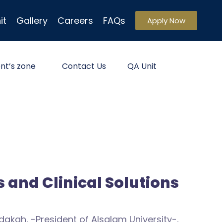
it
Gallery
Careers
FAQs
Apply Now
nt’s zone
Contact Us
QA Unit
 and Clinical Solutions
dakah, -President of Alsalam University-,