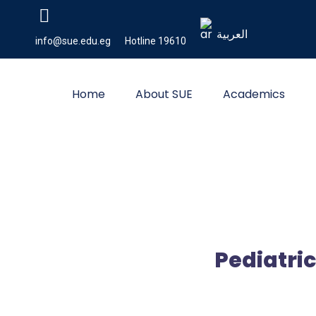
العربية
info@sue.edu.eg
Hotline 19610
Home
About SUE
Academics
Pediatric