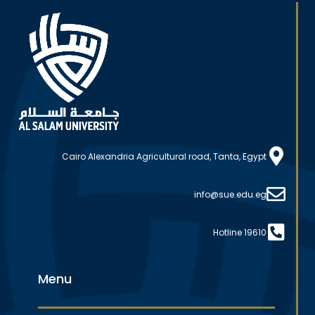
Cairo Alexandria Agricultural road, Tanta, Egypt
info@sue.edu.eg
Hotline 19610
Menu