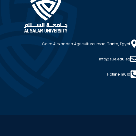
Cairo Alexandria Agricultural road, Tanta, Egypt
info@sue.edu.eg
Hotline 19610