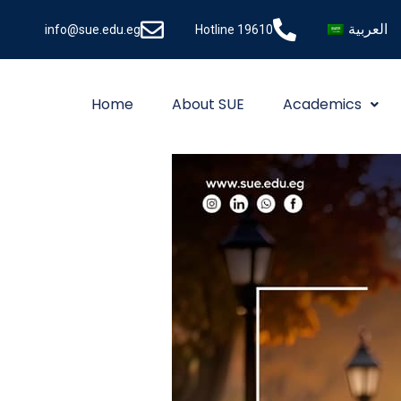
العربية
info@sue.edu.eg
Hotline 19610
Home
About SUE
Academics