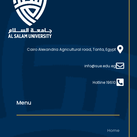
Cairo Alexandria Agricultural road, Tanta, Egypt
info@sue.edu.eg
Hotline 19610
Menu
Home