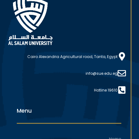
Cairo Alexandria Agricultural road, Tanta, Egypt
info@sue.edu.eg
Hotline 19610
Menu
Home