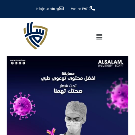
info@sue.edu.eg
Hotline 19610