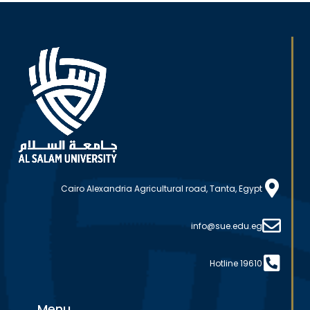
Cairo Alexandria Agricultural road, Tanta, Egypt
info@sue.edu.eg
Hotline 19610
Menu