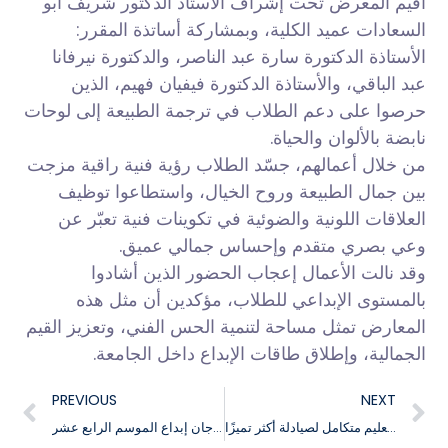
أُقيم المعرض تحت إشراف الأستاذ الدكتور شريف أبو
السعادات عميد الكلية، وبمشاركة أساتذة المقرر:
الأستاذة الدكتورة سارة عبد الناصر، والدكتورة نيرفانا
عبد الباقي، والأستاذة الدكتورة فيفيان فهيم، الذين
حرصوا على دعم الطلاب في ترجمة الطبيعة إلى لوحات
نابضة بالألوان والحياة.
من خلال أعمالهم، جسّد الطلاب رؤية فنية راقية مزجت
بين جمال الطبيعة وروح الخيال، واستطاعوا توظيف
العلاقات اللونية والضوئية في تكوينات فنية تعبّر عن
وعي بصري متقدم وإحساس جمالي عميق.
وقد نالت الأعمال إعجاب الحضور الذين أشادوا
بالمستوى الإبداعي للطلاب، مؤكدين أن مثل هذه
المعارض تمثل مساحة لتنمية الحس الفني، وتعزيز القيم
الجمالية، وإطلاق طاقات الإبداع داخل الجامعة.
PREVIOUS
NEXT
كلية الصيدلة جامعة السلام مكانك لتعليم متكامل لصيادلة أكثر تميزًا
فتح باب التقديم للإشتراك بمهرجان إبداع الموسم الرابع عشر