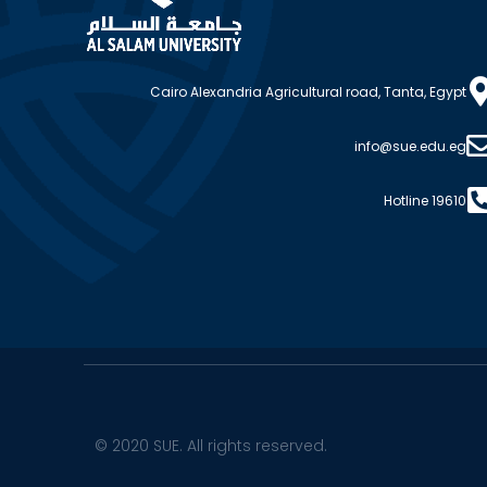
Cairo Alexandria Agricultural road, Tanta, Egypt
info@sue.edu.eg
Hotline 19610
© 2020 SUE. All rights reserved.