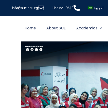
العربية
info@sue.edu.eg
Hotline 19610
Home
About SUE
Academics