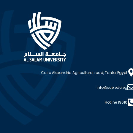
Cairo Alexandria Agricultural road, Tanta, Egypt
info@sue.edu.eg
Hotline 19610