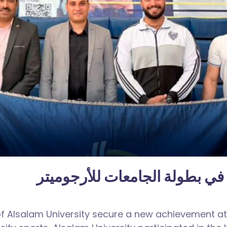
في بطولة الجامعات للأرجوميتر
f Alsalam University secure a new achievement at