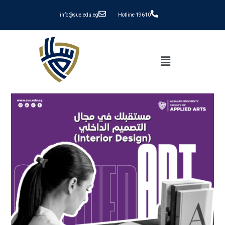
info@sue.edu.eg
Hotline 19610