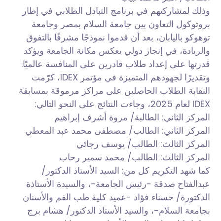
وذلك لمشاركتهم في برنامج التبادل الطلابي في إطار
بروتوكول التعاون بين جامعة السلام بمصر وجامعة
توهوكو باليابان، بعد أن قدموا نموذجًا مشرفًا بالتفوق
والريادة، في إنجاز دولي يعكس مكانة الجامعة ويؤكد
قدرتها على إعداد طلاب قادرين على المنافسة عالميًا.
وتقديرًا لجهودهم المتميزة في مؤتمر IDEX، كرّمت
النقابة الطلاب الحاصلين على مراكز مرموقة بمسابقة
IDEX لعام 2025، وجاءت النتائج على النحو التالي:
المركز الثاني: الطالبة/ مروة أشرف إبراهيم
المركز الثاني: الطالب/ مصطفى محمد عبد المعطي
المركز الثالث: الطالب/ يوسف رجائي
المركز الثالث: الطالب/ محمد سمير رحاب
كما شهد التكريم كل من: السيد الأستاذ الدكتور/
عبدالفتاح صدقة -رئيس الجامعة-، والسيدة الأستاذة
الدكتورة/ حسناء فؤاد -عميد كلية طب الفم والأسنان
بجامعة السلام-، والسيد الأستاذ الدكتور/ هشام برج