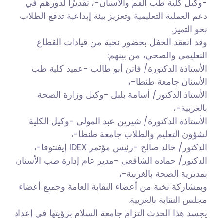
-وكيل كلية طب الفم والأسنان-، تقديرًا لدورهم في
دعم العملية التعليمية وتعزيز بيئة إبداعية تدفع الطلاب
نحو التميز.
وقد انعقد الحفل بحضور نخبة من قيادات القطاع
التعليمي والصحي، من بينهم:
الأستاذة الدكتورة/ فاتن أبو طالب -عميد كلية طب
الأسنان جامعة طنطا-،
الأستاذ الدكتور/ أسامة بلبل -وكيل وزارة الصحة
بالغربية-،
الأستاذة الدكتورة/ شيرين عبد المولى -وكيل الكلية
لشؤون التعليم والطلاب جامعة طنطا-،
الدكتور/ خالد صالح -رئيس مؤتمر IDEX إيفنتوفا-،
الدكتور/ حماده الشافعي -مدير عام إدارة طب الأسنان
بمديرية الصحة بالغربية-،
وبمشاركة نخبة من أعضاء النقابة العامة وجميع أعضاء
مجلس النقابة بالغربية.
يجسد هذا الحدث التزام جامعة السلام برؤيتها في إعداد