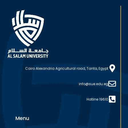
Cairo Alexandria Agricultural road, Tanta, Egypt
info@sue.edu.eg
Hotline 19610
Menu