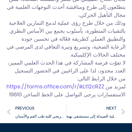
يتطلعون إلى طرح ومناقشة أحدث التوجهات العلمية في
مجال التأهيل الحركي،
وذلك من خلال طرح رؤى عملية لدمج التمارين العلاجية
بالتقنيات المتطورة، بأسلوب يجمع بين الأساس النظري
والتطبيق العملي كطريقة فعًالة في تحسين جودة
الرعاية الصحية، وتسريع وتيرة التعافي لدى المرضى في
مختلف الحالات الإكلينيكية.
لا تفوّت فرصة المشاركة في هذا الحدث العلمي المميز،
العدد محدود، لذا على الراغبين في الحضور التسجيل
من خلال الرابط التالي:
https://forms.office.com/r/ikLt12cRZZ
لمزيد من
الاستفسارات يرجى التواصل على الخط الساخن 19610
PREVIOUS
NEXT
فعاليات زيارة كلية الصيدلة إلى مستشفى بهية
تتقدم الجامعة بخالص التهنئة الى أوائل خريجي كلية طب الفم والأسنان