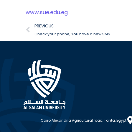
www.sue.edu.eg
PREVIOUS
Check your phone, You have a new SMS
Cairo Alexandria Agricultural road, Tanta, Egypt