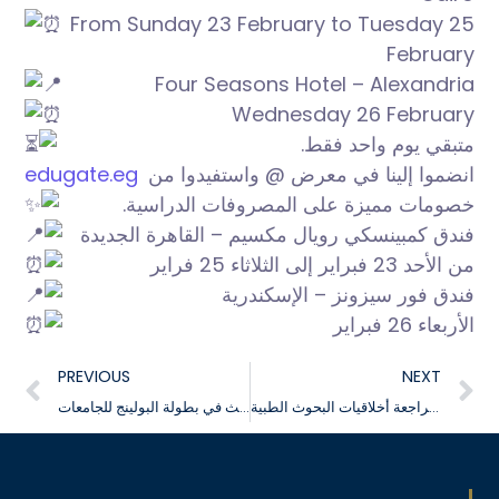
From Sunday 23 February to Tuesday 25
February
Four Seasons Hotel – Alexandria
Wednesday 26 February
متبقي يوم واحد فقط.
edugate.eg
واستفيدوا من
انضموا إلينا في معرض @
خصومات مميزة على المصروفات الدراسية.
فندق كمبينسكي رويال مكسيم – القاهرة الجديدة
من الأحد 23 فبراير إلى الثلاثاء 25 فراير
فندق فور سيزونز – الإسكندرية
الأربعاء 26 فبراير
PREVIOUS
NEXT
حصلت كلية الصيدلة على الاعتماد الرسمي كـ لجنة مؤسسية لمراجعة أخلاقيات البحوث الطبية
جامعة السلام تحقق المركز الثالث في بطولة البولينج للجامعات