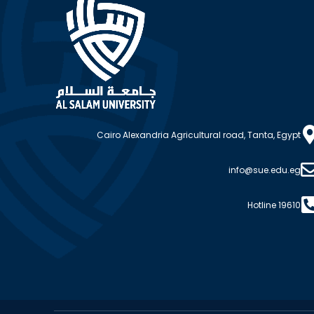
Cairo Alexandria Agricultural road, Tanta, Egypt
info@sue.edu.eg
Hotline 19610