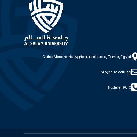
Cairo Alexandria Agricultural road, Tanta, Egypt
info@sue.edu.eg
Hotline 19610