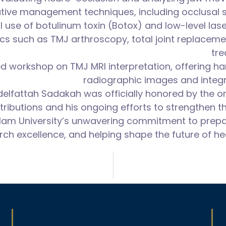
ive management techniques, including occlusal spli
ical use of botulinum toxin (Botox) and low-level l
cs such as TMJ arthroscopy, total joint replaceme
tre
d workshop on TMJ MRI interpretation, offering ha
radiographic images and integr
Abdelfattah Sadakah was officially honored by the o
ibutions and his ongoing efforts to strengthen th
salam University’s unwavering commitment to prepar
ch excellence, and helping shape the future of hea