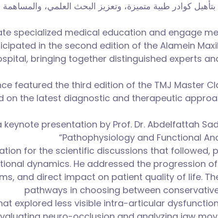
ق بتأهيل كوادر طبية متميزة، وتعزيز البحث العلمي، والمساه
evate specialized medical education and engage mean
icipated in the second edition of the Alamein Maxi
pital, bringing together distinguished experts a
nce featured the third edition of the TMJ Master Cl
d on the latest diagnostic and therapeutic appro
keynote presentation by Prof. Dr. Abdelfattah Sadak
“Pathophysiology and Functional An
tion for the scientific discussions that followed, p
ional dynamics. He addressed the progression of T
ms, and direct impact on patient quality of life. 
pathways in choosing between conservative
at explored less visible intra-articular dysfuncti
evaluating neuro-occlusion and analyzing jaw mov