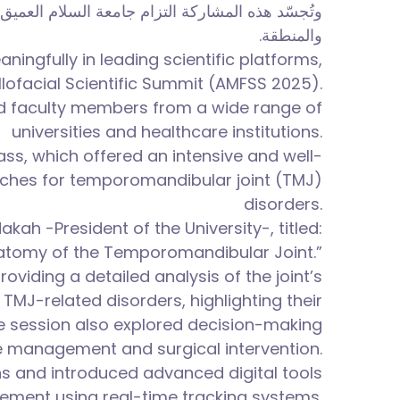
وتُجسّد هذه المشاركة التزام جامعة السلام العمي
والمنطقة.
ingfully in leading scientific platforms,
llofacial Scientific Summit (AMFSS 2025).
nd faculty members from a wide range of
universities and healthcare institutions.
ass, which offered an intensive and well-
aches for temporomandibular joint (TMJ)
disorders.
ah -President of the University-, titled:
atomy of the Temporomandibular Joint.”
roviding a detailed analysis of the joint’s
MJ-related disorders, highlighting their
The session also explored decision-making
 management and surgical intervention.
ons and introduced advanced digital tools
ement using real-time tracking systems.