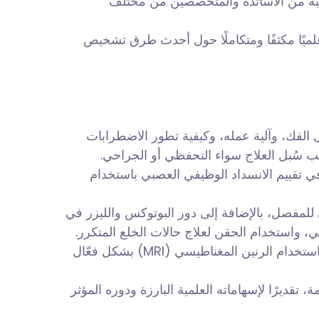
الوجه والفكين (AMFSS 2025)، لمتخصصين من مختلف
وقد شهد يوم السبت 12 يوليو 2025 تنظيم النسخة الثالثة من ورشة TMJ Master Class، أحدث طرق تشخيص
ل الفك، وآلية عمله، وكيفية تطور الاضطرابات
نسب سُبل العلاج سواء التحفظي أو الجراحي
في تقييم الانسداد الوظيفي العصبي باستخدام
 للمفصل، بالإضافة إلى دور البوتوكس والليزر في
، واستخدام الحقن لعلاج حالات الخلع المتكرر
واختُتم اليوم بورشة تطبيقية مكثفة حول تصوير مفصل الفك بالرنين المغناطيسي، شملت تدريبًا عمليًا على كيفية استخدام الرنين المغناطيسي (MRI) بشكل فعّال
تقديرًا لإسهاماته العلمية البارزة ودوره المؤثر