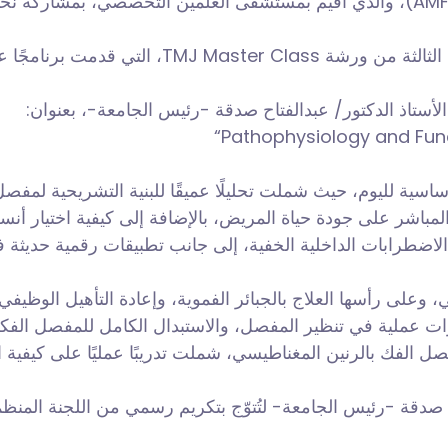
والذي أُقيم بمستشفى العلمين التخصصي، بمشاركة نخبة من الأساتذة وا
التي قدمت برنامجًا علميًا مكثفًا ومتكاملًا حول 
الأستاذ الدكتور/ عبدالفتاح صدقة -رئيس الجامعة-، بعنوان
“Pathophysiology and Fu
ساسية لليوم، حيث شملت تحليلًا عميقًا للبنية التشريحية لمفص
المباشر على جودة حياة المريض، بالإضافة إلى كيفية اختيار أ
 الاضطرابات الداخلية الخفية، إلى جانب تطبيقات رقمية حديثة 
وعلى رأسها العلاج بالجبائر الفموية، وإعادة التأهيل الوظيفي
ات عملية في تنظير المفصل، والاستبدال الكامل للمفصل الفكي
صدقة -رئيس الجامعة- لتُتوّج بتكريم رسمي من اللجنة المنظمة، 