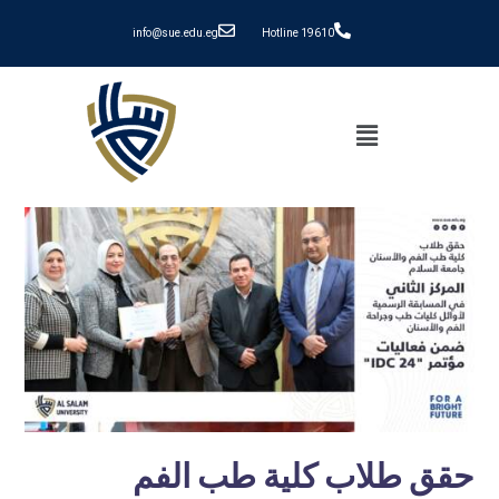
info@sue.edu.eg
Hotline 19610
حقق طلاب كلية طب الفم