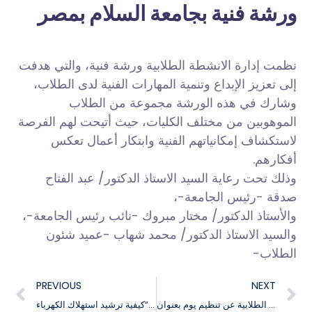
ورشة فنية بجامعة السلام بمصر
نظمت إدارة الانشطة الطلابية ورشة فنية، والتي هدفت
إلى تعزيز الإبداع وتنمية المهارات الفنية لدى الطلاب،
وشارك في هذه الورشة مجموعة من الطلاب
الموهوبين من مختلف الكليات، حيث أتيحت لهم الفرصة
لاستكشاف إمكانياتهم الفنية وابتكار أعمال تعكس
أفكارهم.
وذلك تحت رعاية السيد الاستاذ الدكتور/ عبد الفتاح
صدقة -رئيس الجامعة-،
والأستاذ الدكتور/ مختار مبروك -نائب رئيس الجامعة-،
والسيد الاستاذ الدكتور/ محمد شهاب -عميد شئون
الطلاب-
PREVIOUS
NEXT
تعلن إدارة الأنشطة الطلابية عن تنظيم يوم بعنوان ” The Nature Lab : Gallery Of Natural Product Applications”
تُعلن إدارة الأنشطة الطلابية عن تنظيم ندوة بعنوان “كيفية ترشيد استهلاك الكهرباء”