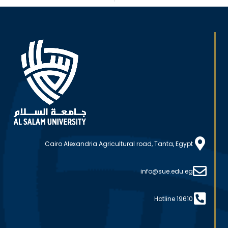
Cairo Alexandria Agricultural road, Tanta, Egypt
info@sue.edu.eg
Hotline 19610