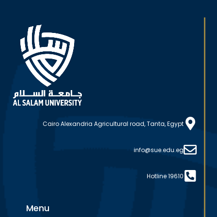
Cairo Alexandria Agricultural road, Tanta, Egypt
info@sue.edu.eg
Hotline 19610
Menu