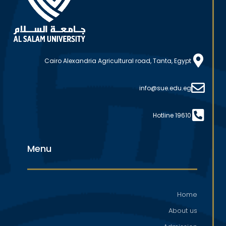
Cairo Alexandria Agricultural road, Tanta, Egypt
info@sue.edu.eg
Hotline 19610
Menu
Home
About us