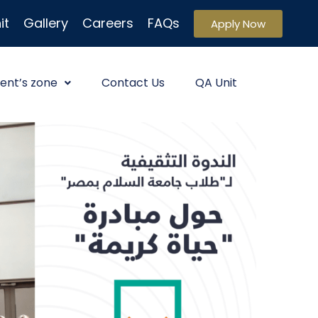
it
Gallery
Careers
FAQs
Apply Now
ent’s zone
Contact Us
QA Unit