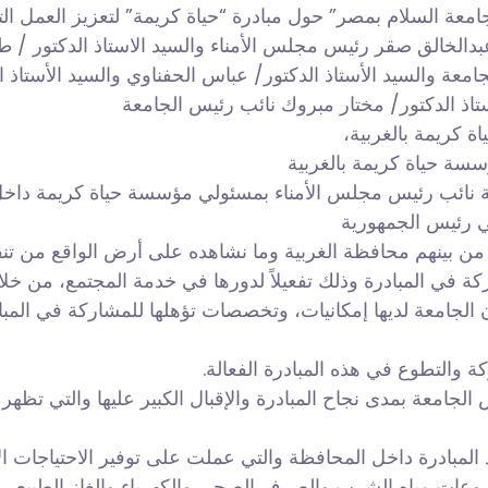
معة السلام بمصر” حول مبادرة “حياة كريمة” لتعزيز العمل ال
عبدالخالق صقر رئيس مجلس الأمناء والسيد الاستاذ الدكتور /
امعة والسيد الأستاذ الدكتور/ عباس الحفناوي والسيد الأستاذ ال
تاذ
الدكتور/ مختار مبروك نائب رئيس الجامعة
 كريمة بالغربية،
سة حياة كريمة بالغربية
ة نائب رئيس مجلس الأمناء بمسئولي مؤسسة حياة كريمة داخل
ي رئيس الجمهورية
من بينهم محافظة الغربية وما نشاهده على أرض الواقع من تنف
 في المبادرة وذلك تفعيلاً لدورها في خدمة المجتمع، من خلال
أن الجامعة لديها إمكانيات، وتخصصات تؤهلها للمشاركة في ال
والتطوع في هذه المبادرة الفعالة.
س الجامعة بمدى نجاح المبادرة والإقبال الكبير عليها والتي 
لمبادرة داخل المحافظة والتي عملت على توفير الاحتياجات ا
عات مياه الشرب والصرف الصحي والكهرباء والغاز الطبيعي و