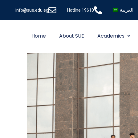
العربية
info@sue.edu.eg
Hotline 19610
Home
About SUE
Academics