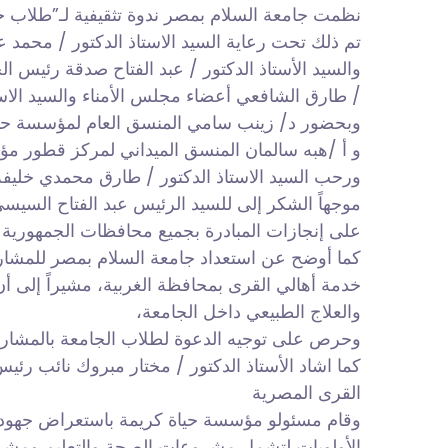
نظمت جامعة السلام بمصر ندوة تثقيفية لـ”طلاب جا
تم ذلك تحت رعاية السيد الاستاذ الدكتور / محمد 
والسيد الأستاذ الدكتور / عبد الفتاح صدقة رئيس الج
/ طارق الشافعي أعضاء مجلس الأمناء والسيد الاس
وبحضور د/ زينب سامي المنسق العام لمؤسسة حياة
و أ /هبه سالمان المنسق الميداني لمركز قطور مؤس
ورحب السيد الاستاذ الدكتور / طارق محمدي خليف
موجهاً الشكر إلى للسيد الرئيس عبد الفتاح السيس
على إنجازات المبادرة بجميع محافظات الجمهورية 
كما أوضح عن استعداد جامعة السلام بمصر للمشاركة
خدمة أهالي القرى بمحافظة الغربية، مشيراً إلى 
والعلاج الطبيعي داخل الجامعة،
وحرص على توجيه الدعوة لطلاب الجامعة بالمشاركة 
كما اشاد الأستاذ الدكتور / مختار مبروك نائب رئي
القرى المصرية
وقام مسئولو مؤسسة حياة كريمة باستعراض جهود ا
الأولويات لتشمل مشروعات الصحة والتعليم ومشرو