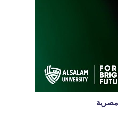
لمصرية