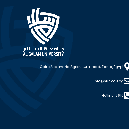
Cairo Alexandria Agricultural road, Tanta, Egypt
info@sue.edu.eg
Hotline 19610