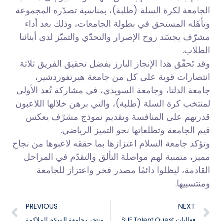
الجامعة لكرة السلة (طلبة)، بمناسبة تصدّره المجموعة
وتأهّله المستحق في بطولة الجامعات، وذلك بعد أداء
مشرّف يجسّد روح الإصرار والتحدّي والتميّز لدى أبنائنا
الطلاب.
وقد تَحقّق هذا الإنجاز البارز بفضل تحقيق الفريق ثلاثة
انتصارات قوية على كل من جامعة هيرتفوردشير،
جامعة الدلتا، وجامعة السويدي، في مشاركة تُعد الأولى
لمنتخب كرة السلة (طلبة)، والتي برهن خلالها اللاعبون
قدرتهم على المنافسة وتقديم نموذج مشرّف يعكس
قيم الجامعة وتطلعاتها نحو التميز الرياضي.
وتؤكد جامعة السلام اعتزازها بما حققه لاعبوها من نجاح
مميز، متمنية لهم مواصلة التألق والتقدّم في المراحل
القادمة، ليظلوا دائمًا مصدر فخر واعتزاز للجامعة
ومنتسبيها.
PREVIOUS
NEXT
SUE Talent Quest فعاليات
فعاليات تدريب منتخب جامعة السلام للملاكمة