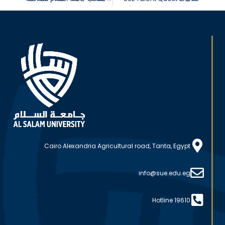
Cairo Alexandria Agricultural road, Tanta, Egypt
info@sue.edu.eg
Hotline 19610