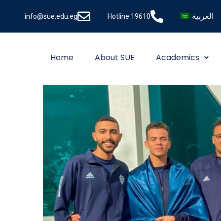
العربية
info@sue.edu.eg
Hotline 19610
Home
About SUE
Academics