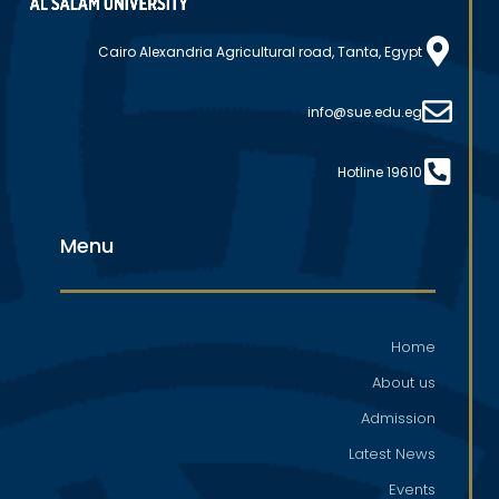
Cairo Alexandria Agricultural road, Tanta, Egypt
info@sue.edu.eg
Hotline 19610
Menu
Home
About us
Admission
Latest News
Events