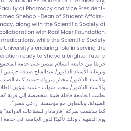
ttah Sadakah -President of the University,
 Faculty of Pharmacy and Vice President-
hamed Shehab –Dean of Student Affairs-.
macy, along with the Scientific Society of
collaboration with Raai Masr Foundation.
medications, while the Scientific Society
University’s enduring role in serving the
ation ready to shape a brighter future.
حرصًا من جامعة السلام بمصر على خدمة المجتمع،
وبرعاية الأستاذ الدكتور/ عبدالفتاح صدقة -رئيس-،
والأستاذ الدكتور/ مختار مبروك -عميد كلية الصي-،
والأستاذ الدكتور/ محمد شهاب -عميد شؤون الط-،
نظمت الجامعة قافلة طبية متخصصة إلى قرية كفر ا
الصيدلة، وبالتعاون مع مؤسسة “راعي مصر”،
كما ساهمت شركة “فارمادار للصناعات الدوائية” بتو
يوم الذهبية”، وذلك تأكيدًا لدور الجامعة في خد.