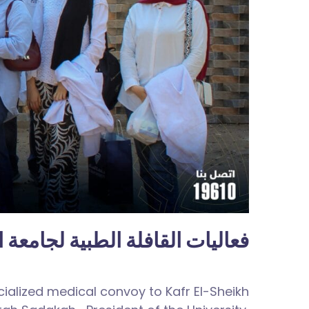
فعاليات القافلة الطبية لجامع
ialized medical convoy to Kafr El-Sheikh