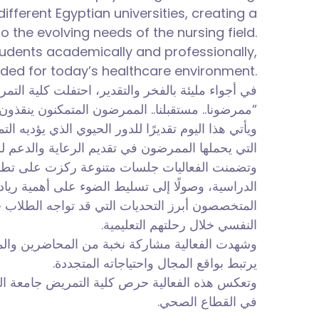
fferent Egyptian universities, creating a
the evolving needs of the nursing field.
tudents academically and professionally,
eded for today’s healthcare environment.
في أجواء مليئة بالفخر والتقدير، احتفلت كلية الت:
ممرضونا.. مستقبلنا.. الممرضون المتمكنون ينقذون ”
ويأتي هذا اليوم تقديرًا للدور الحيوي الذي يؤديه ا
التي يحملها الممرضون في تقديم الرعاية والدعم.
وتضمنت الفعاليات جلسات متنوعة ركزت على تطوي
الدراسية، وصولًا إلى تسليط الضوء على أهمية ري
المتخصصون أبرز التحديات التي قد تواجه الطلاب 
النفسي خلال رحلتهم التعليمية.
وشهدت الفعالية مشاركة نخبة من المحاضرين والمت
يرتبط بواقع المجال واحتياجاته المتجددة.
وتعكس هذه الفعالية حرص كلية التمريض جامعة السلا
في القطاع الصحي.