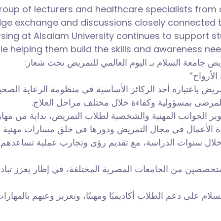
up of lecturers and healthcare specialists from di
ge exchange and discussions closely connected to 
rsing at Alsalam University continues to support s
le helping them build the skills and awareness ne
مريض جامعة السلام بـ اليوم العالمي للتمريض تحت شعار
“الأرواح
لتمريض باعتباره أحد الركائز الأساسية في منظومة الرعاية الصحي
 للمرضى بمسؤولية وكفاءة خلال مختلف مراحل العلاج
ر الجوانب المهنية والشخصية لطلاب التمريض، بداية من مه
ادة الأعمال في مجال التمريض ودورها في خلق مسارات مهنية 
خلال سنوات الدراسة، مع تقديم رؤى وتجارب عملية تساعدهم عل
خصصين من الجامعات المصرية المختلفة، في إطار يعزز تبادل ا
م على دعم الطلاب أكاديميًا ومهنيًا، وتعزيز وعيهم بالمهارا