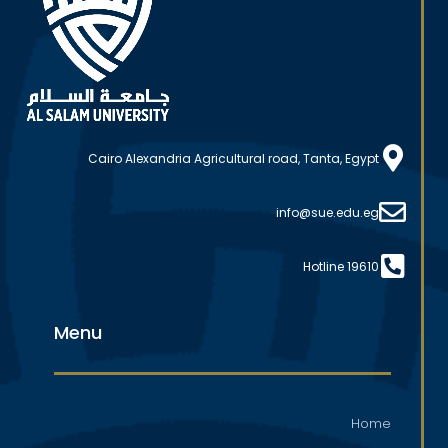
Cairo Alexandria Agricultural road, Tanta, Egypt
info@sue.edu.eg
Hotline 19610
Menu
Home