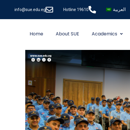
العربية
info@sue.edu.eg
Hotline 19610
Home
About SUE
Academics