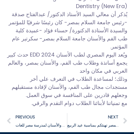
Dentistry (New Era)
يُذكر أن معالي السيد الأستاذ الدكتور/ عبدالفتاح صدقة
-رئيس جامعة السلام بمصر- كان رئيسًا شرفيًا للمؤتمر
والسيدة الأستاذة الدكتورة/ حسناء فؤاد -عميدة كلية
طب الفم والأسنان جامعة السلام بمصر- سكرتير عام
المؤتمر.
ويُعد اليوم المصري لطب الأسنان EDD 2024 حدث كبير
يجمع أساتذة وطلاب طب الفم، والأسنان بمصر، والعالم
العربي في مكان واحد
وذلك؛ لمساعدة الطلاب في التعرف علي أخر
مستجدات مجال طب الفم، والأسنان لإفادة مستقبلهم
وجعلهم قادرين على المنافسة في سوق العمل.
مع تمنياتنا لأبنائنا الطلاب دوام التقدم والرقي.
PREVIOUS
NEXT
جامعة السلام بمصر تهنئكم بمناسبة عيد الربيع
فعاليات القافلة الطبية لكلية طب الفم والأسنان لمدرسة مصر للغات