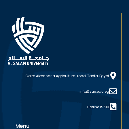
Cairo Alexandria Agricultural road, Tanta, Egypt
info@sue.edu.eg
Hotline 19610
Menu