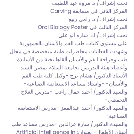
تحت
إشراف/ د. مروة عبد اللطيف
المركز الثاني في مسابقة Carving
تحت إشراف/ د. رامي ربيع
المركز الثالث في Oral Biology Poster
تحت إشراف/ ا.د. ساره أبو علي
على مستوى كليات طب الفم والأسنان بالجمهورية.
وشهدت الفعاليات محاضرات طبية متخصصة في مجال
طب وجراحة الفم والأسنان ألقاها نخبة من الأساتذة
وأعضاء هيئة التدريس بجامعة السلام بمصر. السيد
الأستاذ الدكتور/ هشام برج -وكيل كلية طب الفم
والأسنان- -واستاذ مساعد الاستعاضة الصناعية-
والسيد الدكتور/ أحمد جمال راغب -مدرس العلاج
التحفظي-
والسيد الدكتور/ أحمد عبدالمعز -مدرس الاستعاضة
الصناعية-
والسيدة الدكتور/ سارة عزالدين -مدرس مساعد طب
أسنان الأطفال- بعنوان: Artificial Intelligence in