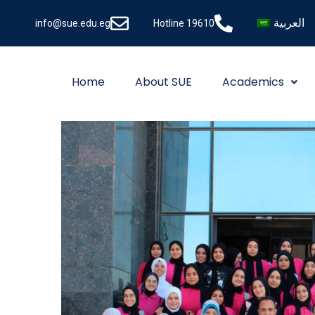
العربية
info@sue.edu.eg
Hotline 19610
Home
About SUE
Academics