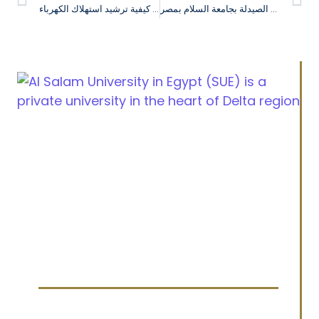
فعاليات ورشة عمل “إدارة الوقت و تقليل الضغوط” التي نظمتها كلية الصيدلة بجامعة السلام بمصر
فعاليات ندوة كيفية ترشيد استهلاك الكهرباء
Cairo Alexandria Agricultural road, Tanta, Egypt
info@sue.edu.eg
Hotline 19610
Menu