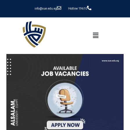
info@sue.edu.eg
Hotline 19610