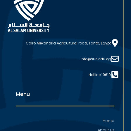
Cairo Alexandria Agricultural road, Tanta, Egypt
info@sue.edu.eg
Hotline 19610
Menu
Home
About us