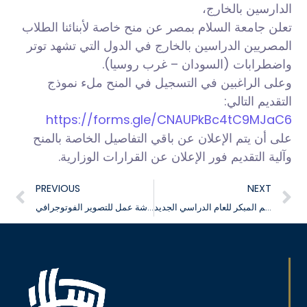
الدارسين بالخارج،
تعلن جامعة السلام بمصر عن منح خاصة لأبنائنا الطلاب
المصريين الدراسين بالخارج في الدول التي تشهد توتر
واضطرابات (السودان – غرب روسيا).
وعلى الراغبين في التسجيل في المنح ملء نموذج
التقديم التالي:
https://forms.gle/CNAUPkBc4tC9MJaC6
على
أن يتم الإعلان عن باقي التفاصيل الخاصة بالمنح
وآلية التقديم فور الإعلان عن القرارات الوزارية.
PREVIOUS
NEXT
جامعة السلام بمصر تعلن عن فتح باب التقديم المبكر للعام الدراسي الجديد
جامعة السلام بمصر تنظم ورشة عمل للتصوير الفوتوجرافي