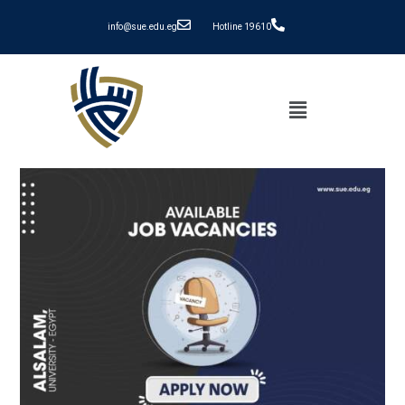
info@sue.edu.eg
Hotline 19610