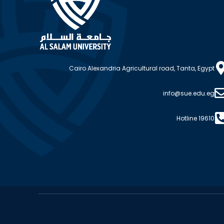
Cairo Alexandria Agricultural road, Tanta, Egypt
info@sue.edu.eg
Hotline 19610