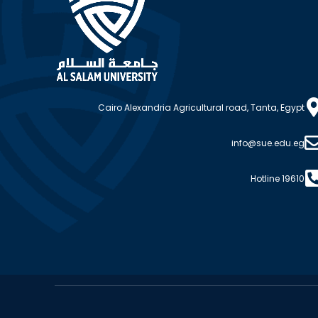
Cairo Alexandria Agricultural road, Tanta, Egypt
info@sue.edu.eg
Hotline 19610