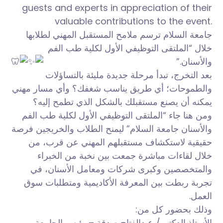
guests and experts in appreciation of their
valuable contributions to the event.
جامعة السلام ترسم ملامح المستقبل المهني لطلابها
خلال “الملتقى التوظيفي الأول لكلية طب الفم
والأسنان.”
بعد التخرج، تبدأ مرحلة جديدة مليئة بالتساؤلات
والطموحات؛ أي طريق يناسب شغفك؟ وأي مسار مهني
يمكنه أن يصنع مستقبلك بالشكل الذي تطمح إليه؟
ومن هنا جاء “الملتقى التوظيفي الأول لكلية طب الفم
والأسنان جامعة السلام” ليمنح الطلاب والخريجين فرصة
حقيقية لاستكشاف مستقبلهم المهني عن قرب، من
خلال لقاءات مباشرة جمعت بين نخبة من الخبراء
والمتخصصين وكبرى شركات ومعامل الأسنان، في
تجربة ربطت بين المعرفة الأكاديمية ومتطلبات سوق
العمل.
وذلك بحضور كل من:
الأستاذ الدكتور/ عبدالفتاح صدقة – رئيس الجامعة،