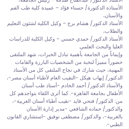
الأستاذة الدكتورة/ حسناء فؤاد – عميدة كلية طب الفم
والأسنان،
الأستاذ الدكتور/ هشام برج – وكيل الكلية لشئون التعليم
والطلاب،
الأستاذ الدكتور/ حمدي حسني – وكيل الكلية للدراسات
العليا والبحث العلمي.
وإيماناً من الجامعة بأهمية تبادل الخبرات، شهد الملتقى
حضوراً مميزاً لنخبة من الشخصيات البارزة والقامات
المهنية، حيث شارك في نجاح الملتقى كل من الأستاذ
الدكتور/ إيهاب هيكل -النقيب العام لأطباء أسنان مصر-،
والأستاذ الدكتور/ أحمد الخادم -أستاذ طب أسنان
الأطفال بجامعة القاهرة-. كما أثرى اللقاء بتواجدهم كل
من: الدكتور/ فتحي فايد -نقيب أطباء أسنان الغربية-،
والدكتور/ حماده الشافعي -مدير إدارة الأسنان
بالغربية-، والدكتور/ مصطفى توفيق -استشاري القانون
الطبي-.