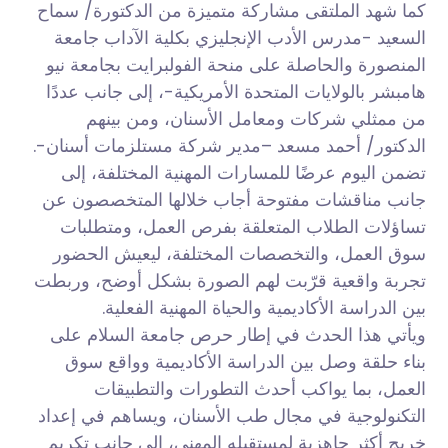
كما شهد الملتقى مشاركة متميزة من الدكتورة/ سماح
السعيد -مدرس الأدب الإنجليزي بكلية الآداب جامعة
المنصورة والحاصلة على منحة الفولبرايت بجامعة نيو
هامبشر بالولايات المتحدة الأمريكية-، إلى جانب عددًا
من ممثلي شركات ومعامل الأسنان، ومن بينهم
الدكتور/ أحمد مسعد –مدير شركة مستلزمات أسنان-.
تضمن اليوم عرضًا للمسارات المهنية المختلفة، إلى
جانب مناقشات مفتوحة أجاب خلالها المتخصصون عن
تساؤلات الطلاب المتعلقة بفرص العمل، ومتطلبات
سوق العمل، والتخصصات المختلفة، ليعيش الحضور
تجربة واقعية قرّبت لهم الصورة بشكل أوضح، وربطت
بين الدراسة الأكاديمية والحياة المهنية الفعلية.
ويأتي هذا الحدث في إطار حرص جامعة السلام على
بناء حلقة وصل بين الدراسة الأكاديمية وواقع سوق
العمل، بما يواكب أحدث التطورات والتطبيقات
التكنولوجية في مجال طب الأسنان، ويساهم في إعداد
خريج أكثر جاهزية لمستقبله المهني، إلى جانب تكريم