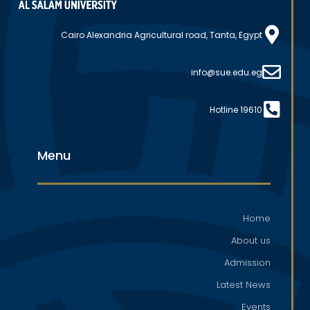
Cairo Alexandria Agricultural road, Tanta, Egypt
info@sue.edu.eg
Hotline 19610
Menu
Home
About us
Admission
Latest News
Events