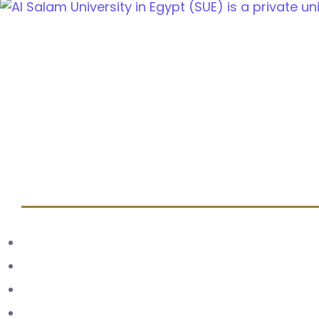
Cairo Alexandria Agricultural road, Tanta, Egypt
info@sue.edu.eg
Hotline 19610
Menu
Home
About us
Admission
Latest News