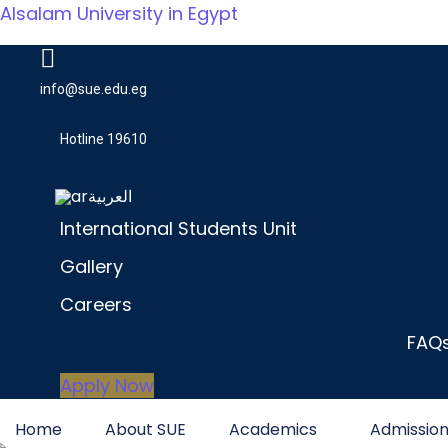
Alsalam University in Egypt
info@sue.edu.eg
Hotline 19610
العربية
International Students Unit
Gallery
Careers
FAQ
Apply Now
Home
About SUE
Academics
Admissio