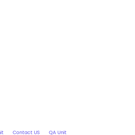
it
Contact US
QA Unit