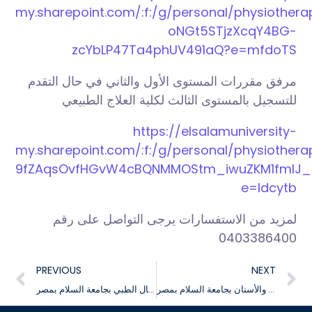
my.sharepoint.com/:f:/g/personal/physiothe
oNGt5STjzXcqY4BG-
zcYbLP47Ta4phUV491aQ?e=mfdoTS
مرفق مقررات المستوى الأول والثاني في حال التقدم
للتسجيل بالمستوى الثالث لكلية العلاج الطبيعي
https://elsalamuniversity-
my.sharepoint.com/:f:/g/personal/physiother
9fZAqsOvfHGvW4cBQNMMOStm_iwuZKM1fmIJ_
e=Idcytb
لمزيد من الاستفسارات يرجى التواصل على رقم
0403386400
PREVIOUS
NEXT
فعاليات اليوم العلمي الثاني لكلية طب الفم والأسنان بجامعة السلام بمصر
فعاليات ندوة التسويق في المجال الطبي بجامعة السلام بمصر