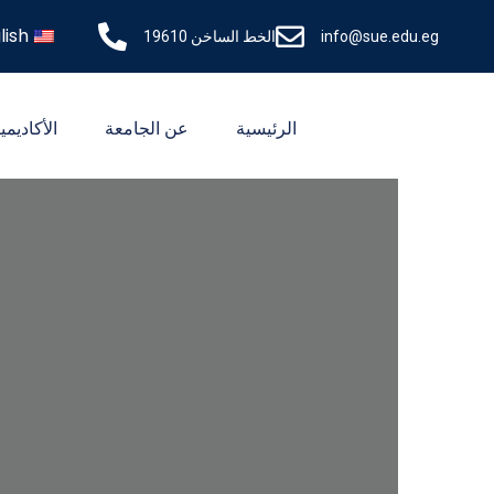
lish
info@sue.edu.eg
الخط الساخن 19610
الرئيسية
عن الجامعة
الأكاديمي