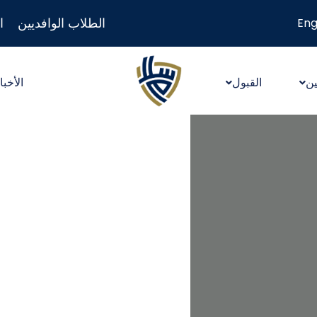
الطلاب الوافديين
ا
Eng
ين
القبول
الأخبا