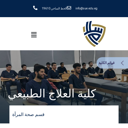
info@sue.edu.eg
الخط الساخن 19610
قوائم الكلية
كلية العلاج الطبيعي
قسم صحة المرأة