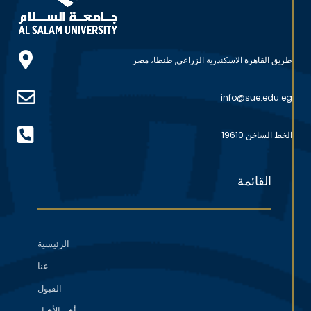
طريق القاهرة الاسكندرية الزراعي, طنطا، مصر
info@sue.edu.eg
الخط الساخن 19610
القائمة
الرئيسية
عنا
القبول
أخر الأخبار