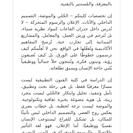
بالمعرفة، والمُستنير بالتقنية.
إن تخصصات كليتكم – الحُلي والموضة، التصميم
الداخلي والأثاث، الإعلان والرسوم المتحركة – لا
تُدرس داخل جدران القاعات كمواد نظرية صماء،
بل تُترجم في ورش العمل، والمعامل، والمشاريع
الميدانية إلى تجارب حية، تُرسخ المفاهيم
الأكاديمية وتُفعّلها في الواقع. نحن لا نُعلّمكم كيف
ترسمون خطوطًا على الورق، بل كيف تُصيغون
رؤية، وتبنون فكرة، وتُنتجون حلاً جمالياً ووظيفياً
يُلبي حاجة الإنسان ويسبق تطلعاته.
إن الدراسة في كلية الفنون التطبيقية ليست
مسارًا معرفيًا فقط، بل هي رحلة بحث وتطبيق،
تأمل وتنفيذ، تحليل وابتكار. فالحُلي ليست مجرد
زينة، بل هوية مصوغة بخبرة ثقافية وتكنولوجية.
والموضة ليست نزعة لحظية، بل خطاب بصري
يعكس روح العصر. والتصميم الداخلي ليس تأثيثًا
للمكان، بل تشكيل للفراغ ليستوعب الإنسان
نفسيًا ووظيفيًا. أما الإعلان، فهو لغة التأثير
والاتصال، والرسوم المتحركة هي المنبر البصري