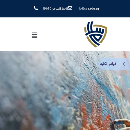
info@sue.edu.eg
الخط الساخن 19610
قوائم الكلية