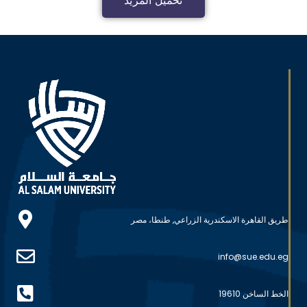
تحميل المزيد
طريق القاهرة الاسكندرية الزراعي, طنطا، مصر
info@sue.edu.eg
الخط الساخن 19610