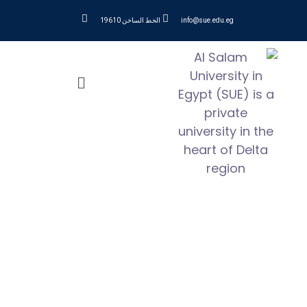
info@sue.edu.eg
الخط الساخن 19610