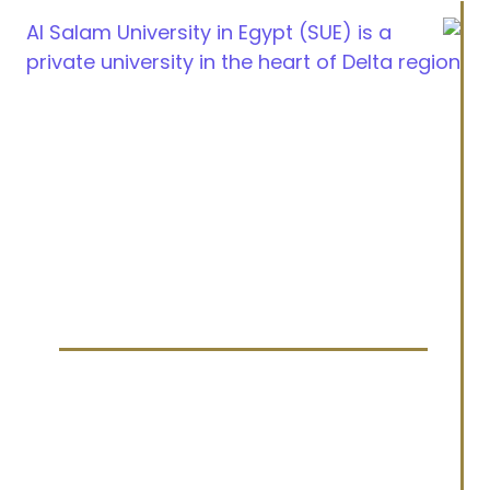
طريق القاهرة الاسكندرية الزراعي, طنطا، مصر
info@sue.edu.eg
الخط الساخن 19610
القائمة
الرئيسية
عنا
القبول