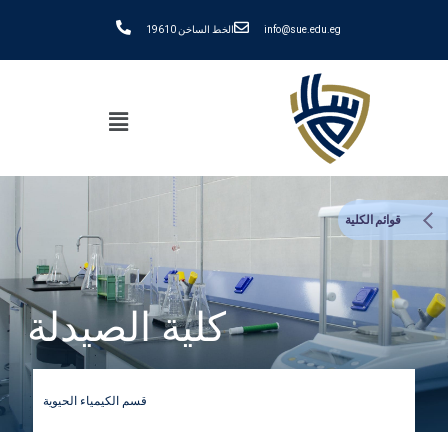
info@sue.edu.eg
الخط الساخن 19610
قوائم الكلية
كلية الصيدلة
قسم الكيمياء الحيوية