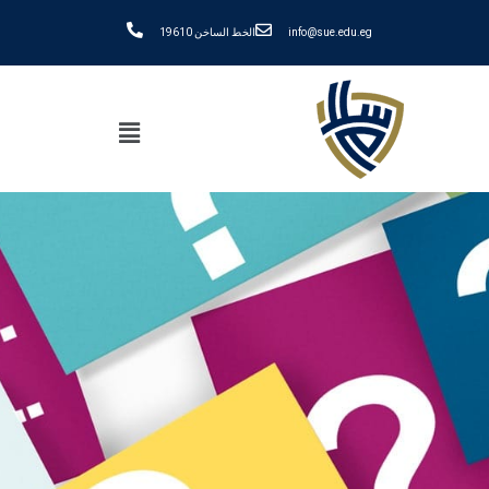
info@sue.edu.eg
الخط الساخن 19610