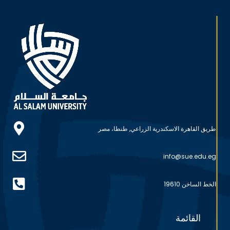
طريق القاهرة الاسكندرية الزراعي, طنطا، مصر
info@sue.edu.eg
الخط الساخن 19610
القائمة