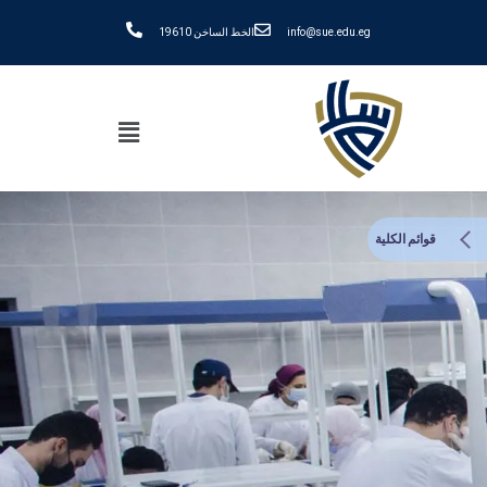
info@sue.edu.eg
الخط الساخن 19610
قوائم الكلية