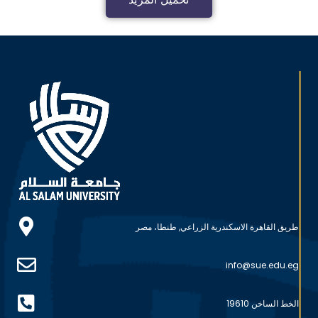
طريق القاهرة الاسكندرية الزراعي, طنطا، مصر
info@sue.edu.eg
الخط الساخن 19610