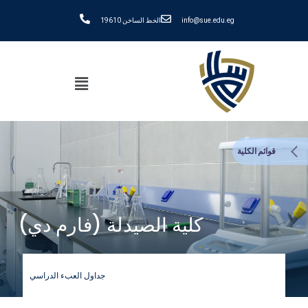
info@sue.edu.eg
الخط الساخن 19610
قوائم الكلية
كلية الصيدلة (فارم دي)
جداول العبء الدراسي