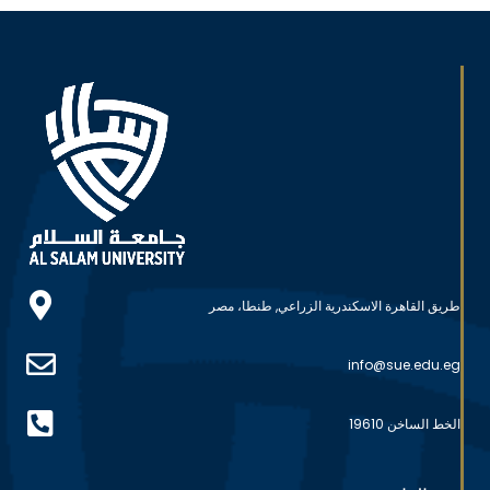
طريق القاهرة الاسكندرية الزراعي, طنطا، مصر
info@sue.edu.eg
الخط الساخن 19610